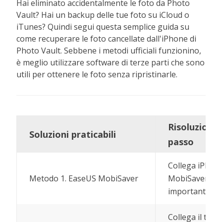
Hai eliminato accidentalmente le foto da Photo
Vault? Hai un backup delle tue foto su iCloud o
iTunes? Quindi segui questa semplice guida su
come recuperare le foto cancellate dall'iPhone di
Photo Vault. Sebbene i metodi ufficiali funzionino,
è meglio utilizzare software di terze parti che sono
utili per ottenere le foto senza ripristinarle.
Risoluzione
Soluzioni praticabili
passo
Collega iPhone
Metodo 1. EaseUS MobiSaver
MobiSaver; Sc
importante...
P
Collega il tuo