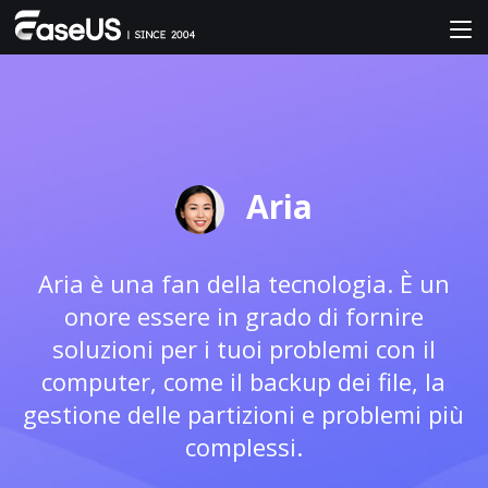
Aria
Aria è una fan della tecnologia. È un
onore essere in grado di fornire
soluzioni per i tuoi problemi con il
computer, come il backup dei file, la
gestione delle partizioni e problemi più
complessi.