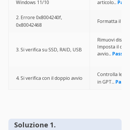
Windows 11/10
articolo...
Passi
2. Errore 0x8004240f,
Formatta il disc
0x80042468
Rimuovi dischi r
Imposta il disc
3. Si verifica su SSD, RAID, USB
avvio...
Passi c
Controlla le i
4. Si verifica con il doppio avvio
in GPT...
Passi
Soluzione 1.