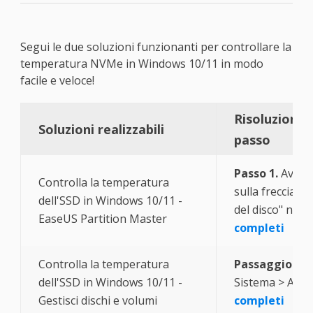
Segui le due soluzioni funzionanti per controllare la
temperatura NVMe in Windows 10/11 in modo
facile e veloce!
Risoluzione 
Soluzioni realizzabili
passo
Passo 1.
Avvia 
Controlla la temperatura
sulla freccia bl
dell'SSD in Windows 10/11 -
del disco" nell
EaseUS Partition Master
completi
Controlla la temperatura
Passaggio 1.
S
dell'SSD in Windows 10/11 -
Sistema > Archi
Gestisci dischi e volumi
completi