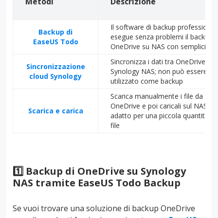
Metodi
Descrizione
Il software di backup professional
Backup di
esegue senza problemi il backup d
EaseUS Todo
OneDrive su NAS con semplici clic
Sincronizza i dati tra OneDrive e
Sincronizzazione
Synology NAS; non può essere
cloud Synology
utilizzato come backup
Scarica manualmente i file da
OneDrive e poi caricali sul NAS,
Scarica e carica
adatto per una piccola quantità di
file
1️⃣ Backup di OneDrive su Synology
NAS tramite EaseUS Todo Backup
Se vuoi trovare una soluzione di backup OneDrive