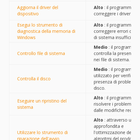
Aggiorna il driver del
Alto
: il programma p
dispositivo
correggere i driver obso
Esegui lo strumento di
Alto
: il programma p
diagnostica della memoria di
correggere errori di m
Windows
di sistema insufficient
Medio
: il programma
Controllo file di sistema
controlla la presenza di
nei file di sistema.
Medio
: il programma 
utilizzato per verificare
Controlla il disco
presenza di problemi d
disco.
Alto
: il programma p
Eseguire un ripristino del
risolvere i problemi ca
sistema
dalle modifiche recenti
Alto
: attraverso una r
approfondita e
Utilizzare lo strumento di
l'ottimizzazione degli
riparazione dell'avvio
algoritmi del prodotto,