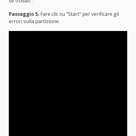
se trovati".
Passaggio 5.
Fare clic su "Start" per verificare gli
errori sulla partizione.