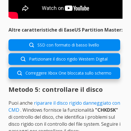
Altre caratteristiche di EaseUS Partition Master:
SSD con formato di basso livello

Partizionare il disco rigido Western Digital

Correggere Xbox One bloccata sullo schermo

verde
Metodo 5: controllare il disco
Puoi anche
riparare il disco rigido danneggiato con
CMD
. Windows fornisce la funzionalità
"CHKDSK"
di controllo del disco, che identifica i problemi sul
disco rigido con il controllo del file system. Seguire i