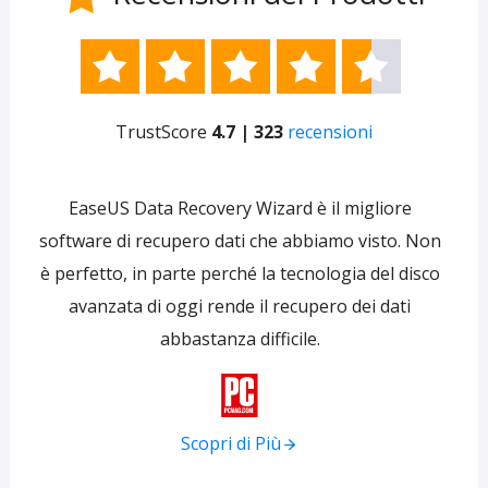





TrustScore
4.7 | 323
recensioni
e
EaseUS Data Recovery Wizard è il migliore
 per
software di recupero dati che abbiamo visto. Non
re
ti
è perfetto, in parte perché la tecnologia del disco
s
avanzata di oggi rende il recupero dei dati
forni
abbastanza difficile.
tra
f

Scopri di Più