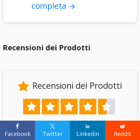
completa
Recensioni dei Prodotti
Recensioni dei Prodotti






TrustScore
4.7 | 49
recensioni




Facebook
Twitter
Linkedin
Reddit