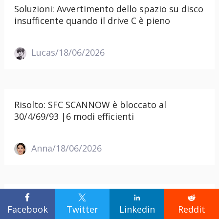
Soluzioni: Avvertimento dello spazio su disco
insufficente quando il drive C è pieno
Lucas/18/06/2026
Risolto: SFC SCANNOW è bloccato al
30/4/69/93 |6 modi efficienti
Anna/18/06/2026




Secure Boot: cos'è, come funziona e come
Facebook
Twitter
Linkedin
Reddit
attivarlo