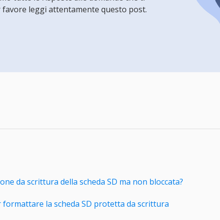
rodotti di Recupero
 favore leggi attentamente questo post.
Recupero dati ca
MSPs Service
Data Recovery Services
Servizi di recupero dati professionale
Recupero Foto 
MSP Service
Servizio White
Exchange Recovery
Ripristino & riparazione di file EDB
Email Recovery
Recupero di Outlook email
MS SQL Recovery
Recupero per MS SQL database
ione da scrittura della scheda SD ma non bloccata?
ormattare la scheda SD protetta da scrittura