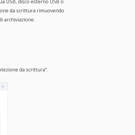
 tua USB, disco esterno USB o
zione da scrittura rimuovendo
di archiviazione.
otezione da scrittura".