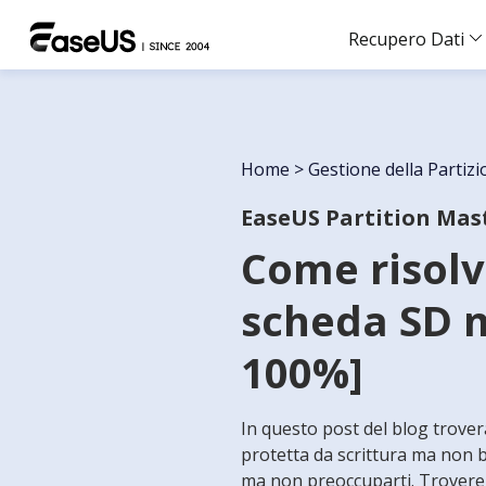
Recupero Dati
Home
>
Gestione della Partiz
EaseUS Partition Mas
Come risolv
scheda SD m
100%]
In questo post del blog trover
protetta da scrittura ma non b
ma non preoccuparti. Troverem