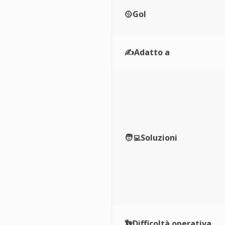
🥎Gol
✍️Adatto a
🧑‍💻Soluzioni
👣Difficoltà operativa