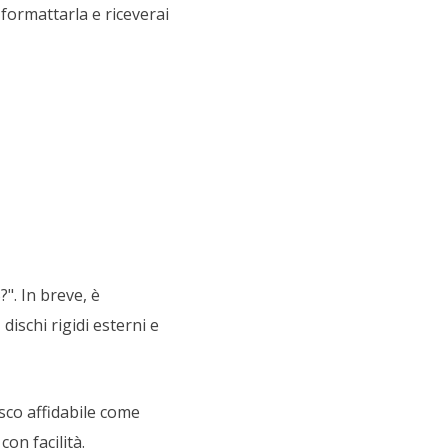
 formattarla e riceverai
". In breve, è
ischi rigidi esterni e
sco affidabile come
on facilità.