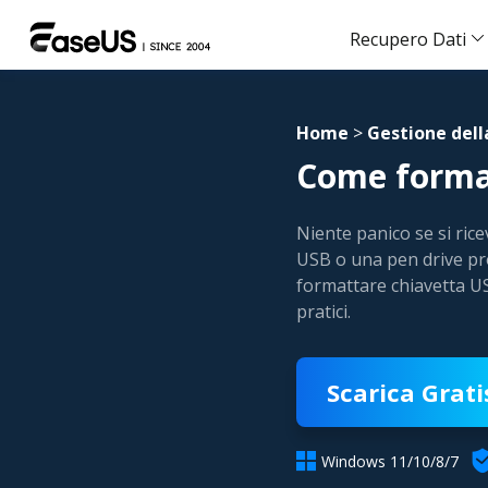
Recupero Dati
Home
>
Gestione dell
Come format
Niente panico se si rice
USB o una pen drive pro
formattare chiavetta U
pratici.
Scarica Grati

Windows 11/10/8/7