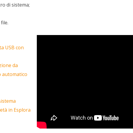
tro di sistema;
file.
tta USB con
ezione da
o automatico
 sistema
ietà in Esplora