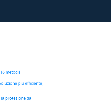
Video Downloader
ncellati da SSD
Scarica video/audio online
da Fotocamera
EaseUS VoiceWave
 Label di EaseUS Todo Backup
Cambia voce in tempo reale
Strumenti AI
Vocal Remover (Online)
Rimuovi le voci online gratis
[6 metodi]
oluzione più efficiente]
 la protezione da