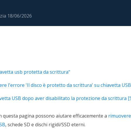
rodotti di Recupero
Recupero dati ca
MSPs Service
Data Recovery Services
zia
18/06/2026
Servizi di recupero dati professionale
Recupero Foto 
MSP Service
Servizio White
Exchange Recovery
Ripristino & riparazione di file EDB
Email Recovery
Recupero di Outlook email
iavetta usb protetta da scrittura"
MS SQL Recovery
Recupero per MS SQL database
ere l'errore 'Il disco è protetto da scrittura' su chiavetta USB
vetta USB dopo aver disabilitato la protezione da scrittura
[S
in questa pagina possono aiutare efficacemente a
rimuovere
USB
, schede SD e dischi rigidi/SSD eterni.