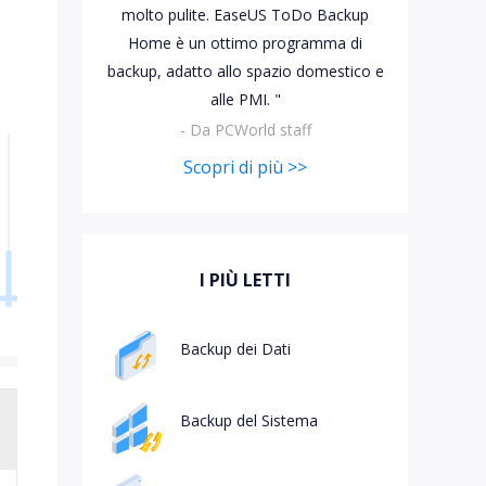
molto pulite. EaseUS ToDo Backup
Video Downloader
ncellati da SSD
Scarica video/audio online
Home è un ottimo programma di
backup, adatto allo spazio domestico e
da Fotocamera
EaseUS VoiceWave
alle PMI. "
 Label di EaseUS Todo Backup
Cambia voce in tempo reale
- Da PCWorld staff
Strumenti AI
Scopri di più >>
Vocal Remover (Online)
Rimuovi le voci online gratis
I PIÙ LETTI
Backup dei Dati
Backup del Sistema