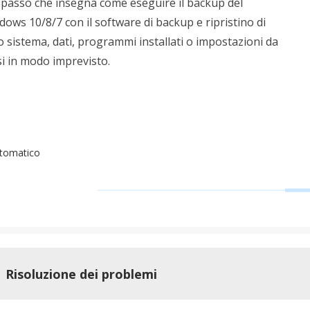
-passo che insegna come eseguire il backup del
rodotti di Recupero
Recupero dati ca
ows 10/8/7 con il software di backup e ripristino di
MSPs Service
Data Recovery Services
 sistema, dati, programmi installati o impostazioni da
Servizi di recupero dati professionale
Recupero Foto 
MSP Service
rsi in modo imprevisto.
Servizio White
Exchange Recovery
Ripristino & riparazione di file EDB
Email Recovery
Recupero di Outlook email
tomatico
MS SQL Recovery
Recupero per MS SQL database
Risoluzione dei problemi