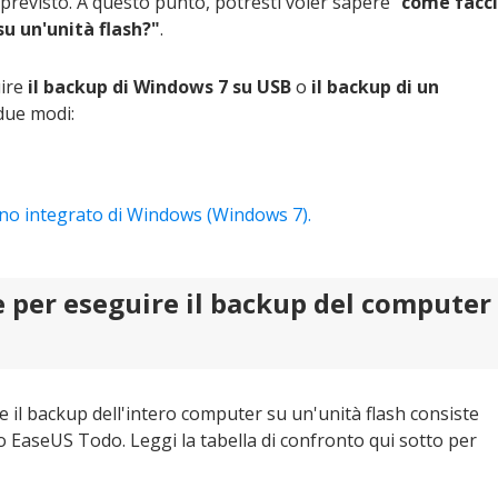
previsto. A questo punto, potresti voler sapere "
come facc
su un'unità flash?"
.
uire
il backup di Windows 7 su USB
o
il backup di un
due modi:
tino integrato di Windows (Windows 7).
ce per eseguire il backup del computer
e il backup dell'intero computer su un'unità flash consiste
ino EaseUS Todo. Leggi la tabella di confronto qui sotto per