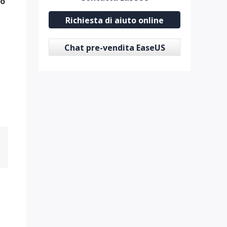
io
Richiesta di aiuto online
Chat pre-vendita EaseUS