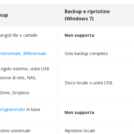
Backup e ripristino
kup
(Windows 7)
ingoli file o cartelle
Non supporta
rementale, differenziale
Solo backup completo
 rigido esterno, unità USB
sione di rete, NAS,
Disco locale o unità USB
Drive, Dropbox
 programmato
in base
Non supporta
ristino universale
Ripristino locale