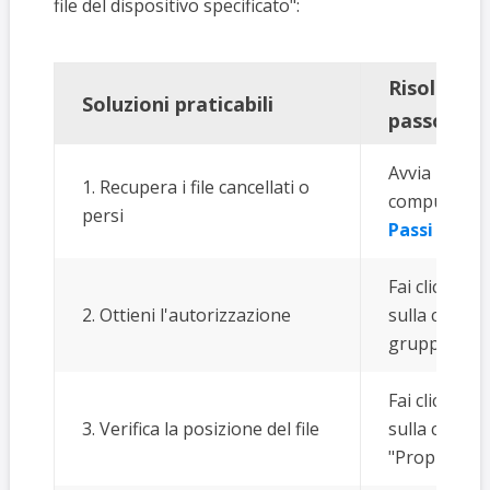
file del dispositivo specificato":
Risoluzio
Soluzioni praticabili
passo
Avvia il sof
1. Recupera i file cancellati o
computer. Sce
persi
Passi compl
Fai clic con 
2. Ottieni l'autorizzazione
sulla cartell
gruppo o ute
Fai clic con 
3. Verifica la posizione del file
sulla cartel
"Proprietà"..