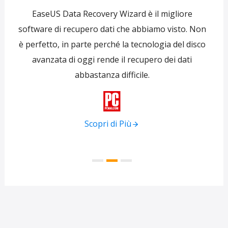
e
EaseUS Data Recovery Wizard è il migliore
 per
software di recupero dati che abbiamo visto. Non
re
ti
è perfetto, in parte perché la tecnologia del disco
s
avanzata di oggi rende il recupero dei dati
forni
abbastanza difficile.
tra
f

Scopri di Più