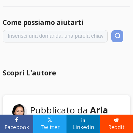
Come possiamo aiutarti
Scopri L'autore
Pubblicato da
Aria




Aria è una fan della
Facebook
Twitter
Linkedin
Reddit