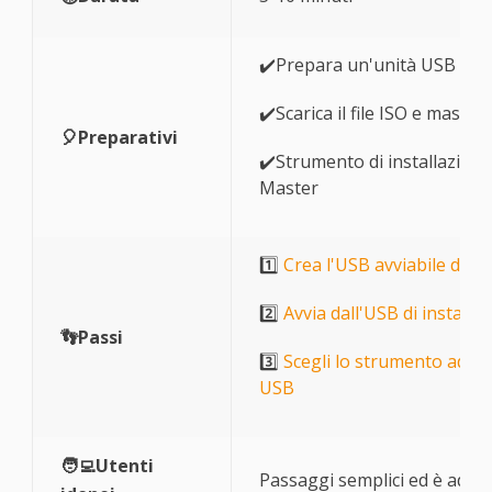
✔️Prepara un'unità USB e f
✔️Scarica il file ISO e maste
🎈Preparativi
✔️Strumento di installazion
Master
1️⃣
Crea l'USB avviabile di 
2️⃣
Avvia dall'USB di installa
👣Passi
3️⃣
Scegli lo strumento adat
USB
🧑‍💻Utenti
Passaggi semplici ed è adatto