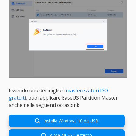
Essendo uno dei migliori
masterizzatori ISO
gratuiti
, puoi applicare EaseUS Partition Master
anche nelle seguenti occasioni:
Installa Windows 10 da USB

Avvia da SSD esterno
