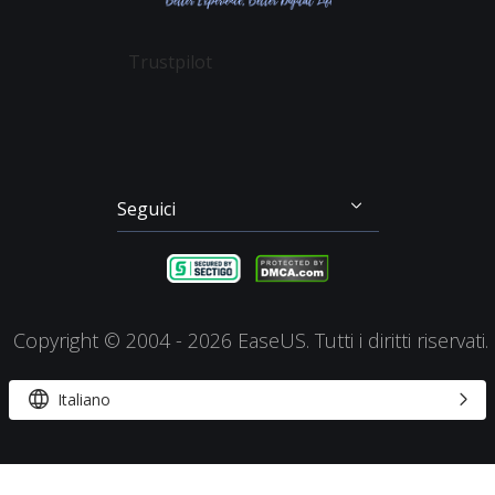
Recupero dei File su Mac
Todo Backup
Sconto Education
Backup & Ripristino
Disk Copy
Trustpilot
Gestione Partizioni
Todo PCTrans
Disco di Emergenza
Video Downloader
Clonazione di Disco
RecExperts
Seguici




Copyright ©
2004 - 2026
EaseUS. Tutti i diritti riservati.


Italiano