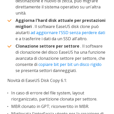
destinazione è nuovo di zecca, può migrare
direttamente il sistema operativo su un'altra
unità.
Aggiorna l'hard disk attuale per prestazioni
migliori
. Il software EaseUS disk clone può
aiutarti
ad aggiornare l'SSD senza perdere dati
e a trasferire i dati da un SSD all'altro.
Clonazione settore per settore
. Il software
di clonazione del disco EaseUS ha una funzione
avanzata di clonazione settore per settore, che
consente di
copiare bit per bit un disco rigido
se presenta settori danneggiati.
Novità di EaseUS Disk Copy 6.1:
In caso di errore del file system, layout
riorganizzato, partizione clonata per settore.
MBR clonato in GPT; riconvertito in MBR.
Migliorata l'interfaccia utente per la creazione di