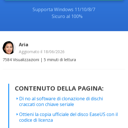
Supporta Windows 11/10/8/7
Sicuro al 100%
Aria
Aggiornato il 18/06/2026
7584
Visualizzazioni
|
5
minuti di lettura
CONTENUTO DELLA PAGINA:
Dì no al software di clonazione di dischi
craccati con chiave seriale
Ottieni la copia ufficiale del disco EaseUS con il
codice di licenza