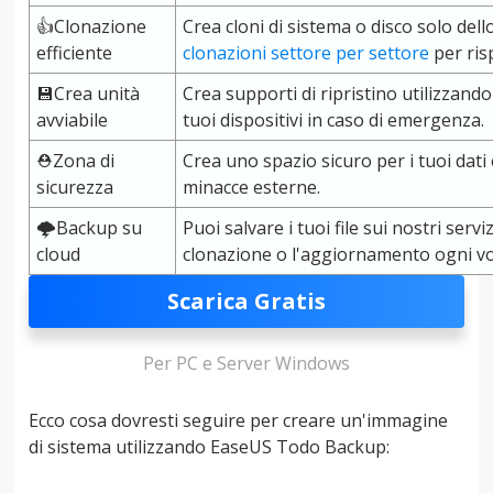
👍Clonazione
Crea cloni di sistema o disco solo del
efficiente
clonazioni settore per settore
per ris
💾Crea unità
Crea supporti di ripristino utilizzand
avviabile
tuoi dispositivi in caso di emergenza.
⛑️Zona di
Crea uno spazio sicuro per i tuoi dati 
sicurezza
minacce esterne.
🌩️Backup su
Puoi salvare i tuoi file sui nostri serv
cloud
clonazione o l'aggiornamento ogni volt
Scarica Gratis
Per PC e Server Windows
Ecco cosa dovresti seguire per creare un'immagine
di sistema utilizzando EaseUS Todo Backup: