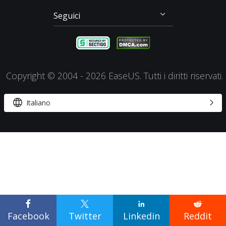
RecExperts
Seguici




Copyright ©
2004 - 2026
EaseUS. Tutti i diritti riservati.


Italiano




Facebook
Twitter
Linkedin
Reddit