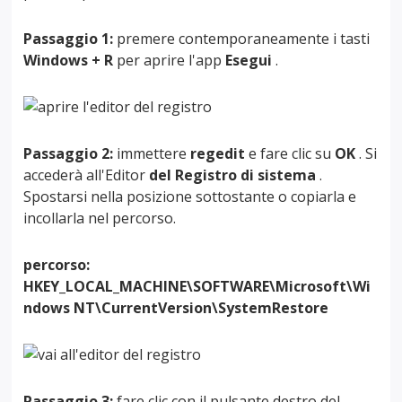
Passaggio 1:
premere contemporaneamente i tasti
Windows + R
per aprire l'app
Esegui
.
Passaggio 2:
immettere
regedit
e fare clic su
OK
. Si
accederà all'Editor
del Registro di sistema
.
Spostarsi nella posizione sottostante o copiarla e
incollarla nel percorso.
percorso:
HKEY_LOCAL_MACHINE\SOFTWARE\Microsoft\Wi
ndows NT\CurrentVersion\SystemRestore
Passaggio 3:
fare clic con il pulsante destro del