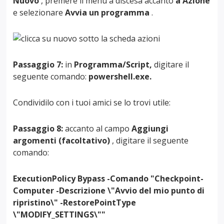
Nuovo
, premere il menu a discesa accanto
a Azione
e selezionare
Avvia un programma
.
Passaggio 7:
in
Programma/Script,
digitare il
seguente comando:
powershell.exe.
Condividilo con i tuoi amici se lo trovi utile:
Passaggio 8:
accanto al campo
Aggiungi
argomenti (facoltativo)
, digitare il seguente
comando:
ExecutionPolicy Bypass -Comando "Checkpoint-
Computer -Descrizione \"Avvio del mio punto di
ripristino\" -RestorePointType
\"MODIFY_SETTINGS\""