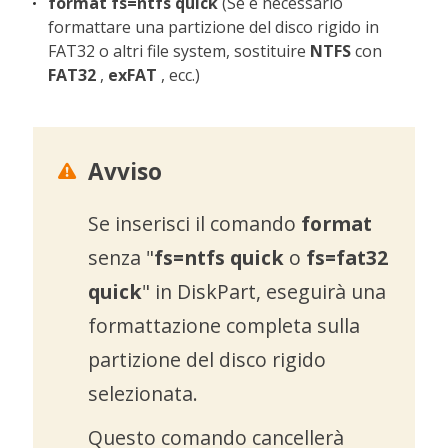
format fs=ntfs quick
(Se è necessario
formattare una partizione del disco rigido in
FAT32 o altri file system, sostituire
NTFS
con
FAT32
,
exFAT
, ecc.)
Avviso

Se inserisci il comando
format
senza "
fs=ntfs quick
o
fs=fat32
quick
"
in DiskPart, eseguirà una
formattazione completa sulla
partizione del disco rigido
selezionata.
Questo comando cancellerà