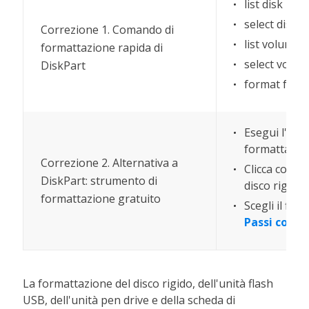
list disk
select disk *
Correzione 1. Comando di
list volume
formattazione rapida di
select volum
DiskPart
format fs=ntf
Esegui l'alt
formattazio
Correzione 2. Alternativa a
Clicca con i
DiskPart: strumento di
disco rigido
formattazione gratuito
Scegli il file
Passi compl
La formattazione del disco rigido, dell'unità flash
USB, dell'unità pen drive e della scheda di