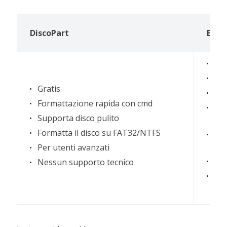
DiscoPart
Ease
Gra
Dis
Gratis
Sup
Formattazione rapida con cmd
Con
Supporta disco pulito
fo
Formatta il disco su FAT32/NTFS
For
FA
Per utenti avanzati
Per 
Nessun supporto tecnico
Son
tec