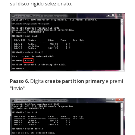
sul disco rigido selezionato.
Passo 6.
Digita
create partition primary
e premi
"Invio".