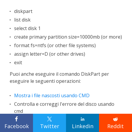
diskpart
list disk
select disk 1
create primary partition size=10000mb (or more)
format fs=ntfs (or other file systems)
assign letter=D (or other drives)
exit
Puoi anche eseguire il comando
DiskPart
per
eseguire le seguenti operazioni:
Mostra i file nascosti usando CMD
Controlla e correggi l'errore del disco usando
cmd




Recupera i file eliminati utilizzando il prompt dei
Facebook
Twitter
Linkedin
Reddit
comandi