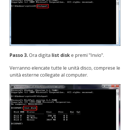
Passo 3.
Ora digita
list disk
e premi "Invio".
Verranno elencate tutte le unità disco, comprese le
unità esterne collegate al computer.