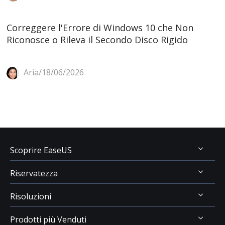
Correggere l'Errore di Windows 10 che Non
Riconosce o Rileva il Secondo Disco Rigido
Aria/18/06/2026
Scoprire EaseUS
Riservatezza
Chi Siamo
Risoluzioni
Recensioni & Premi
Disinstallazione
Contatta EaseUS
Prodotti più Venduti
Politica di Rimborso
Recupero Dati USB