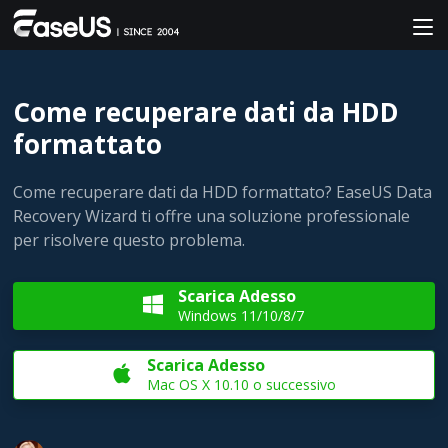
Come recuperare dati da HDD
formattato
Come recuperare dati da HDD formattato? EaseUS Data
Recovery Wizard ti offre una soluzione professionale
per risolvere questo problema.
Scarica Adesso

Windows 11/10/8/7
Scarica Adesso

Mac OS X 10.10 o successivo