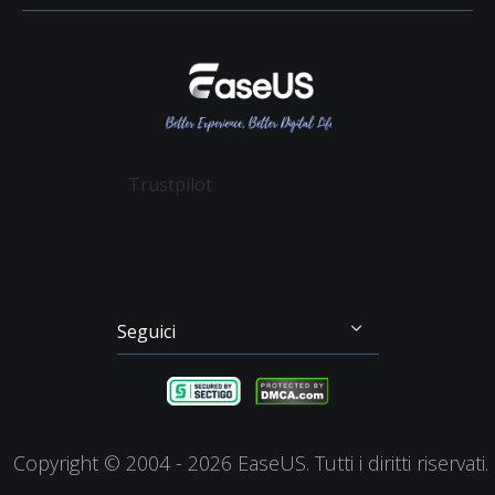
Rivenditore
Politica sulla Riservatezza
Recupero File Cancellati
Data Recovery Wizard
Affiliato
Contratto di Licenza
Recupero Dati Scheda SD
Partition Master
Mio Conto
Termini & Condizioni
Recupero dei File su Mac
Todo Backup
Sconto Education
Backup & Ripristino
Disk Copy
Trustpilot
Gestione Partizioni
Todo PCTrans
Disco di Emergenza
Video Downloader
Clonazione di Disco
RecExperts
Seguici




Copyright ©
2004 - 2026
EaseUS. Tutti i diritti riservati.