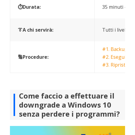
⏱️Durata:
35 minuti - 1 o
👔A chi servirà:
Tutti i livelli
#1. Backup dei
🔢Procedure:
#2. Esegui il
#3. Ripristina
Come faccio a effettuare il
downgrade a Windows 10
senza perdere i programmi?