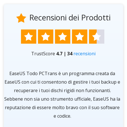
Recensioni dei Prodotti






TrustScore
4.7 | 34
recensioni
re
EaseUS Todo PCTrans è un programma creata da
O
i
EaseUS con cui ti consentono di gestire i tuoi backup e
d
ra
recuperare i tuoi dischi rigidi non funzionanti.
 a
Sebbene non sia uno strumento ufficiale, EaseUS ha la
in
reputazione di essere molto bravo con il suo software
e codice.
im