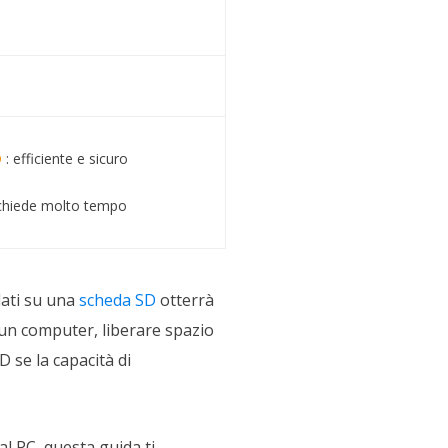
D
: efficiente e sicuro
ichiede molto tempo
 dati su una
scheda SD
otterrà
 un computer, liberare spazio
 se la capacità di
al PC, questa guida ti