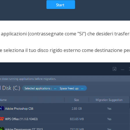
 applicazioni (contrassegnate come "Sì") che desideri trasfer
lo e seleziona il tuo disco rigido esterno come destinazione pe