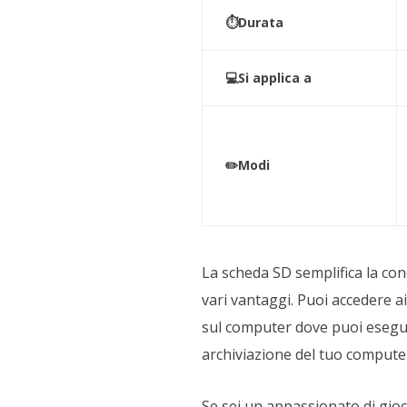
⏱️Durata
💻Si applica a
✏️Modi
La scheda SD semplifica la cond
vari vantaggi. Puoi accedere a
sul computer dove puoi eseguir
archiviazione del tuo computer 
Se sei un appassionato di gioch