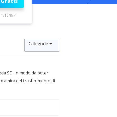
 Gratis
Video Downloader
ncellati da SSD
Scarica video/audio online
11/10/8/7
da Fotocamera
EaseUS VoiceWave
 Label di EaseUS Todo Backup
Cambia voce in tempo reale
Strumenti AI
Categorie
Vocal Remover (Online)
Rimuovi le voci online gratis
heda SD. In modo da poter
oramica del trasferimento di