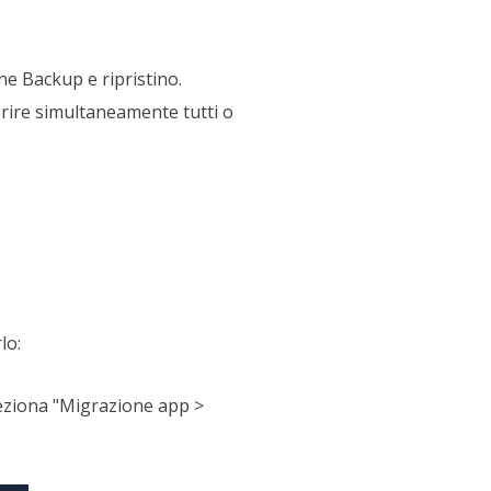
ne Backup e ripristino.
erire simultaneamente tutti o
lo:
leziona "Migrazione app >