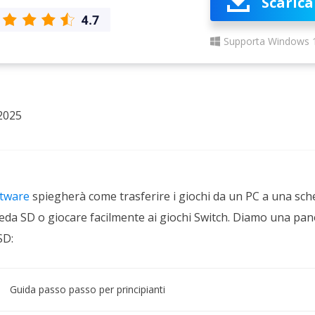
Scarica
rodotti di Recupero
Recupero dati ca
MSPs Service
Data Recovery Services
Supporta Windows 
Servizi di recupero dati professionale
Recupero Foto 
MSP Service
Servizio White
Exchange Recovery
Ripristino & riparazione di file EDB
2025
Email Recovery
Recupero di Outlook email
MS SQL Recovery
Recupero per MS SQL database
tware
spiegherà come trasferire i giochi da un PC a una sc
heda SD o giocare facilmente ai giochi Switch. Diamo una pan
SD:
Guida passo passo per principianti