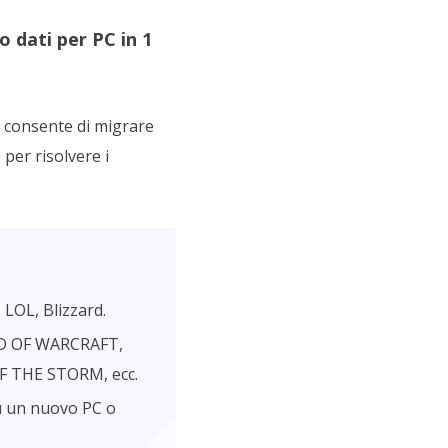
 dati per PC in 1
consente di migrare
 per risolvere i
 LOL, Blizzard.
D OF WARCRAFT,
 THE STORM, ecc.
su un nuovo PC o