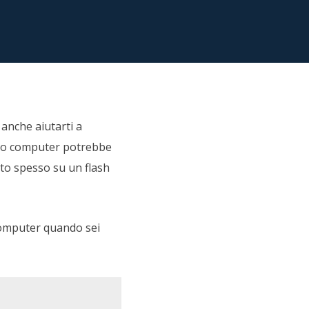
Video Downloader
ncellati da SSD
Scarica video/audio online
da Fotocamera
EaseUS VoiceWave
 Label di EaseUS Todo Backup
Cambia voce in tempo reale
Strumenti AI
 anche aiutarti a
Vocal Remover (Online)
Rimuovi le voci online gratis
l tuo computer potrebbe
olto spesso su un flash
 computer quando sei