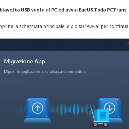
chiavetta USB vuota al PC ed avvia EaeUS Todo PCTrans
pp" nella schermata principale, e pio su "Avvia" per continua