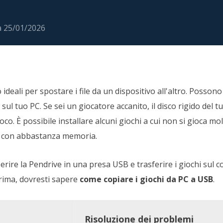
rodotti di Recupero
Recupero dati ca
MSPs Service
Data Recovery Services
a
25/01/2026
Servizi di recupero dati professionale
Recupero Foto 
MSP Service
Servizio White
Exchange Recovery
Ripristino & riparazione di file EDB
Email Recovery
ideali per spostare i file da un dispositivo all'altro. Possono
Recupero di Outlook email
 sul tuo PC. Se sei un giocatore accanito, il disco rigido de
gioco. È possibile installare alcuni giochi a cui non si gioca m
MS SQL Recovery
Recupero per MS SQL database
no con abbastanza memoria.
rire la Pendrive in una presa USB e trasferire i giochi sul
rima, dovresti sapere
come copiare i giochi da PC a USB
.
Risoluzione dei problemi