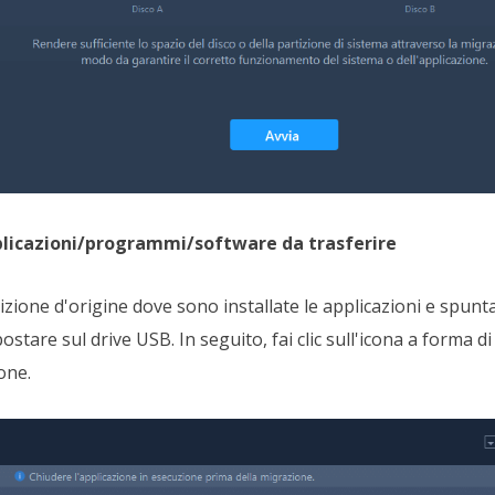
plicazioni/programmi/software da trasferire
tizione d'origine dove sono installate le applicazioni e spun
postare sul drive USB. In seguito, fai clic sull'icona a forma d
one.