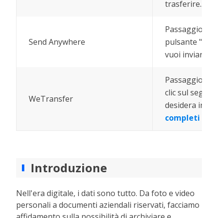
trasferire...
Pa
Passaggio 1. Ap
Send Anywhere
pulsante "Invia
vuoi inviare al.
Passaggio 1. V
clic sul segno 
WeTransfer
desidera inviar
completi
Introduzione
Nell'era digitale, i dati sono tutto. Da foto e video
personali a documenti aziendali riservati, facciamo
affidamento sulla possibilità di archiviare e