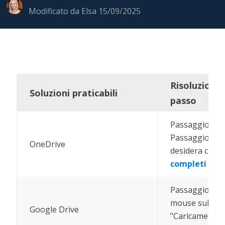
Modificato da
Elsa
15/09/2025
Risoluzione
Soluzioni praticabili
passo
Passaggio 1. Fa
Passaggio 2. Se
OneDrive
desidera caricar
completi
Passaggio 1. Fa
mouse sullo spa
Google Drive
"Caricamento fil