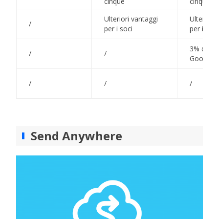
cinque
cinque
Ulteriori vantaggi
Ulteriori
/
per i soci
per i soci
3% di nu
/
/
Google S
/
/
/
Send Anywhere