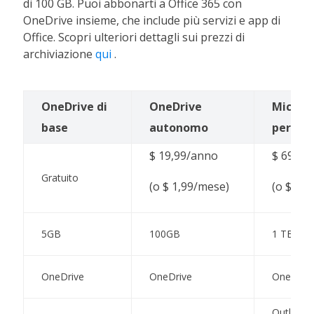
di 100 GB. Puoi abbonarti a Office 365 con
OneDrive insieme, che include più servizi e app di
Office. Scopri ulteriori dettagli sui prezzi di
archiviazione
qui
.
OneDrive di
OneDrive
Microso
base
autonomo
person
$ 19,99/anno
$ 69,99
Gratuito
(o $ 1,99/mese)
(o $ 6,
5GB
100GB
1 TB (10
OneDrive
OneDrive
OneDrive
Outlook/