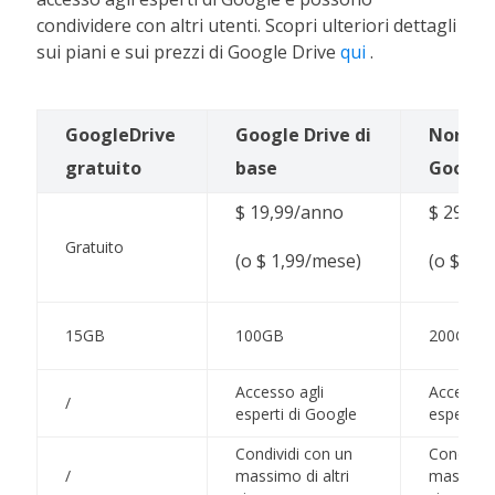
condividere con altri utenti. Scopri ulteriori dettagli
sui piani e sui prezzi di Google Drive
qui
.
GoogleDrive
Google Drive di
Norma 
gratuito
base
Google
$ 19,99/anno
$ 29,99
Gratuito
(o $ 1,99/mese)
(o $ 2,9
15GB
100GB
200GB
Accesso agli
Accesso 
/
esperti di Google
esperti d
Condividi con un
Condivid
/
massimo di altri
massimo d