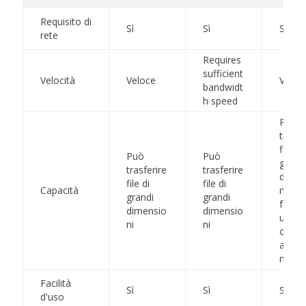
Requisito di
Sì
Sì
Sì
rete
Requires
sufficient
Velocità
Veloce
Veloc
bandwidt
h speed
Può
trasfe
file di
Può
Può
grand
trasferire
trasferire
dimen
file di
file di
Capacità
ma
grandi
grandi
forni
dimensio
dimensio
una
ni
ni
capaci
archiv
ne li
Facilità
Sì
Sì
Sì
d'uso