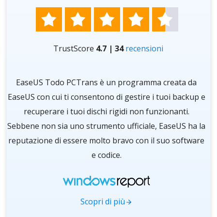





TrustScore
4.7 | 34
recensioni
re
EaseUS Todo PCTrans è un programma creata da
O
i
EaseUS con cui ti consentono di gestire i tuoi backup e
d
ra
recuperare i tuoi dischi rigidi non funzionanti.
 a
Sebbene non sia uno strumento ufficiale, EaseUS ha la
in
reputazione di essere molto bravo con il suo software
e codice.
im
Scopri di più