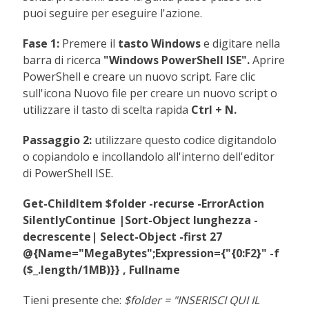
puoi seguire per eseguire l'azione.
Fase 1:
Premere il
tasto Windows
e digitare nella
barra di ricerca
"Windows PowerShell ISE".
Aprire
PowerShell e creare un nuovo script. Fare clic
sull'icona Nuovo file per creare un nuovo script o
utilizzare il tasto di scelta rapida
Ctrl + N.
Passaggio 2:
utilizzare questo codice digitandolo
o copiandolo e incollandolo all'interno dell'editor
di PowerShell ISE.
Get-ChildItem $folder -recurse -ErrorAction
SilentlyContinue |Sort-Object lunghezza -
decrescente| Select-Object -first 27
@{Name="MegaBytes";Expression={"{0:F2}" -f
($_.length/1MB)}} , Fullname
Tieni presente che:
$folder = "INSERISCI QUI IL