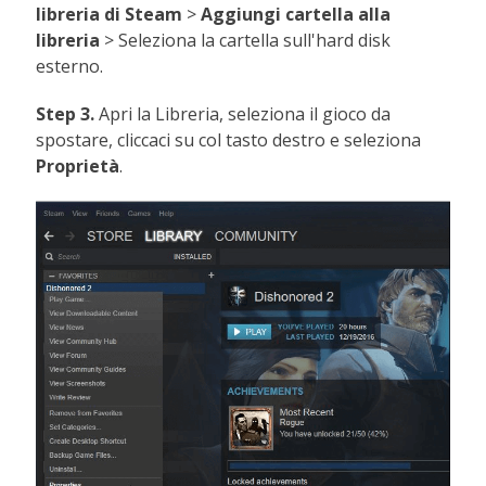
libreria di Steam
>
Aggiungi cartella alla
libreria
> Seleziona la cartella sull'hard disk
esterno.
Step 3.
Apri la Libreria, seleziona il gioco da
spostare, cliccaci su col tasto destro e seleziona
Proprietà
.