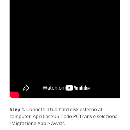
Step 1.
Connetti il tuo hard disk esterno al
computer. Apri EaseUS Todo PCTrans e seleziona
"Migrazione App > Avvia".