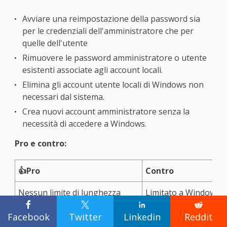
Avviare una reimpostazione della password sia
per le credenziali dell'amministratore che per
quelle dell'utente
Rimuovere le password amministratore o utente
esistenti associate agli account locali.
Elimina gli account utente locali di Windows non
necessari dal sistema.
Crea nuovi account amministratore senza la
necessità di accedere a Windows.
Pro e contro:
👍Pro
Contro
Nessun limite di lunghezza
Limitato a Windows 1




della password
Facebook
Twitter
Linkedin
Reddit