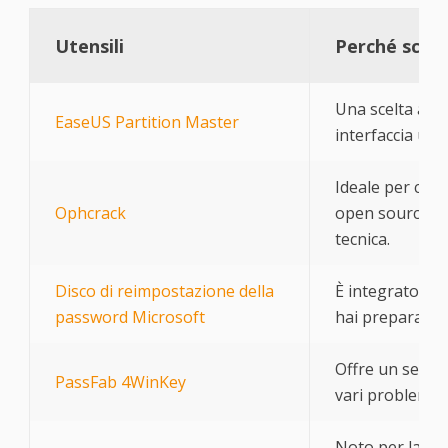
Utensili
Perché scegl
Una scelta affi
EaseUS Partition Master
interfaccia user
Ideale per colo
Ophcrack
open source e
tecnica.
Disco di reimpostazione della
È integrato in 
password Microsoft
hai preparato i
Offre un set co
PassFab 4WinKey
vari problemi r
Noto per la sua