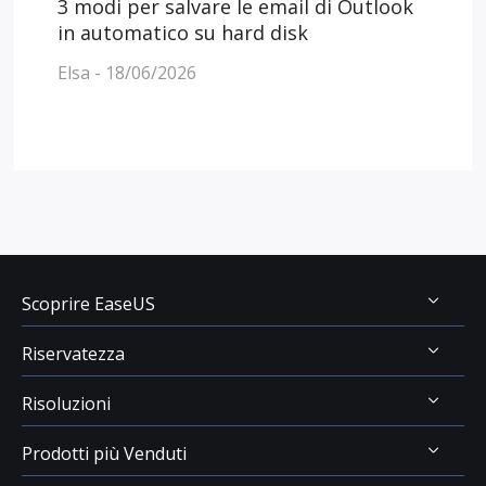
3 modi per salvare le email di Outlook
in automatico su hard disk
Elsa - 18/06/2026
Scoprire EaseUS
Riservatezza
Chi Siamo
Risoluzioni
Recensioni & Premi
Disinstallazione
Contatta EaseUS
Prodotti più Venduti
Politica di Rimborso
Recupero Dati USB