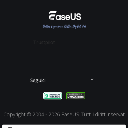
Rivenditore
Politica sulla Riservatezza
Recupero File Cancellati
Data Recovery Wizard
Affiliato
Contratto di Licenza
Recupero Dati Scheda SD
Partition Master
Mio Conto
Termini & Condizioni
Recupero dei File su Mac
Todo Backup
Sconto Education
Backup & Ripristino
Disk Copy
Trustpilot
Gestione Partizioni
Todo PCTrans
Disco di Emergenza
Video Downloader
Clonazione di Disco
RecExperts
Seguici




Copyright ©
2004 - 2026
EaseUS. Tutti i diritti riservati.