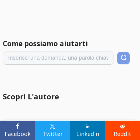
Come possiamo aiutarti
Scopri L'autore




Pubblicato da
Aria
Facebook
Twitter
Linkedin
Reddit