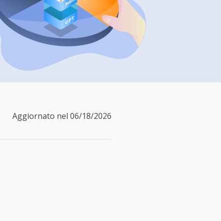
Video Downloader
ncellati da SSD
Scarica video/audio online
da Fotocamera
EaseUS VoiceWave
 Label di EaseUS Todo Backup
Cambia voce in tempo reale
Strumenti AI
Vocal Remover (Online)
Rimuovi le voci online gratis
Aggiornato nel 06/18/2026