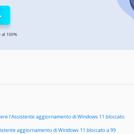
rodotti di Recupero
Recupero dati ca
MSPs Service
Data Recovery Services
Servizi di recupero dati professionale
Recupero Foto 
MSP Service
Servizio White
Exchange Recovery
o al 100%
Ripristino & riparazione di file EDB
Email Recovery
Recupero di Outlook email
MS SQL Recovery
Recupero per MS SQL database
gere l'Assistente aggiornamento di Windows 11 bloccato
ssistente aggiornamento di Windows 11 bloccato a 99