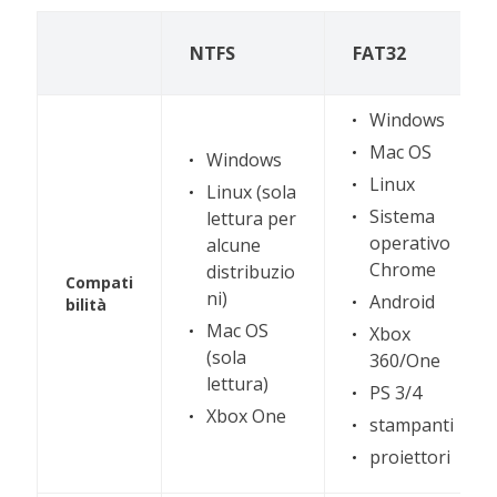
NTFS
FAT32
Windows
Mac OS
Windows
Linux
Linux (sola
Sistema
lettura per
operativo
alcune
Chrome
distribuzio
Compati
ni)
Android
bilità
Mac OS
Xbox
(sola
360/One
lettura)
PS 3/4
Xbox One
stampanti
proiettori