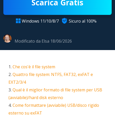
Scarica Gratis

Windows 11/10/8/7
Sicuro al 100%

Modificato da
Elsa
18/06/2026
1.
Che cos'è il file system
2.
Quattro file system: NTFS, FAT32, exFAT e
EXT2/3/4
3.
Qual è il miglior formato di file system per USB
(avviabile)/hard disk esterno
4.
Come formattare (avviabile) USB/disco rigido
esterno su exFAT