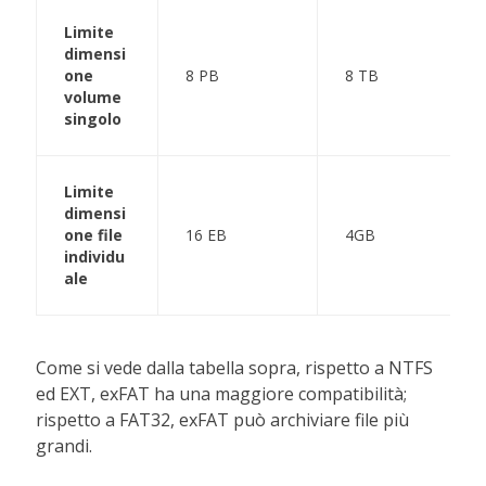
Limite
dimensi
one
8 PB
8 TB
volume
singolo
Limite
dimensi
one file
16 EB
4GB
individu
ale
Come si vede dalla tabella sopra, rispetto a NTFS
ed EXT, exFAT ha una maggiore compatibilità;
rispetto a FAT32, exFAT può archiviare file più
grandi.