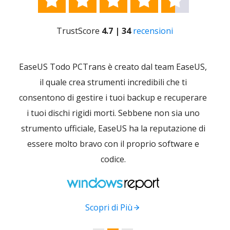
TrustScore
4.7 | 34
recensioni
le e
EaseUS Todo PCTrans è creato dal team EaseUS,
Offr
il quale crea strumenti incredibili che ti
uten
ina
consentono di gestire i tuoi backup e recuperare
tutto
tuo
i tuoi dischi rigidi morti. Sebbene non sia uno
man
strumento ufficiale, EaseUS ha la reputazione di
relat
essere molto bravo con il proprio software e
tu
codice.
im
Scopri di Più