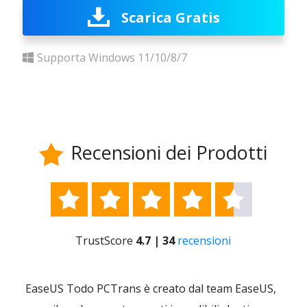
Scarica Gratis
Supporta Windows 11/10/8/7
Recensioni dei Prodotti






TrustScore
4.7 | 34
recensioni
le e
EaseUS Todo PCTrans è creato dal team EaseUS,
Offr