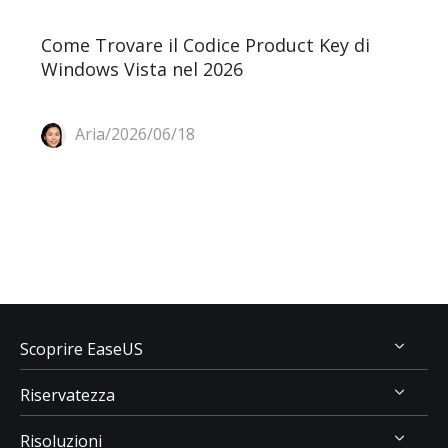
Come Trovare il Codice Product Key di
Windows Vista nel 2026
Aria/2026/06/18
Scoprire EaseUS
Riservatezza
Chi Siamo
Risoluzioni
Recensioni & Premi