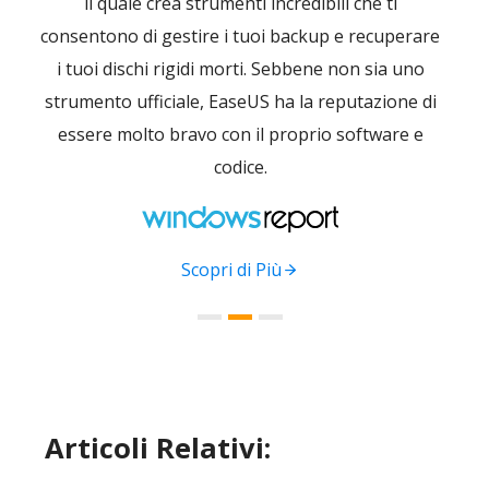
il quale crea strumenti incredibili che ti
uten
ina
consentono di gestire i tuoi backup e recuperare
tutto
tuo
i tuoi dischi rigidi morti. Sebbene non sia uno
man
strumento ufficiale, EaseUS ha la reputazione di
relat
essere molto bravo con il proprio software e
tu
codice.
im
Scopri di Più
Articoli Relativi: