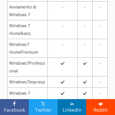
Avviamento di
-
-
-
Windows 7
Windows 7
-
-
-
HomeBasic
Windows7
-
-
-
HomePremium
Windows7Professi
-


onal
Windows7impresa
-


Windows 7
-


definitivo




Facebook
Twitter
Linkedin
Reddit