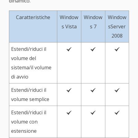
dinamico.
Caratteristiche
Window
Window
Window
s Vista
s 7
sServer
2008
Estendi/riduci il



volume del
sistema/il volume
di avvio
Estendi/riduci il



volume semplice
Estendi/riduci il



volume con
estensione