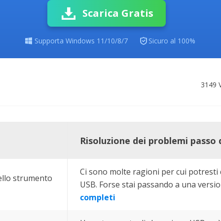
rodotti di Recupero
Scarica Gratis
Recupero dati ca
MSPs Service
Data Recovery Services
Servizi di recupero dati professionale
Recupero Foto 

Supporta Windows 11/10/8/7
Sicuro al 100%
MSP Service
Servizio White
Exchange Recovery
Ripristino & riparazione di file EDB
3149
V
Email Recovery
6
Recupero di Outlook email
MS SQL Recovery
Recupero per MS SQL database
Risoluzione dei problemi passo
Ci sono molte ragioni per cui potresti
dello strumento
USB. Forse stai passando a una versio
completi