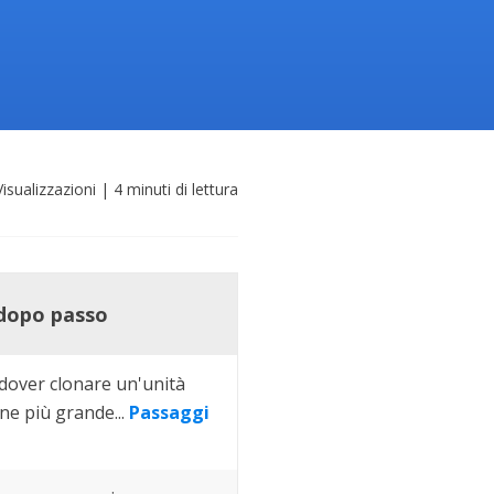
Video Downloader
ncellati da SSD
Scarica video/audio online
da Fotocamera
EaseUS VoiceWave
 Label di EaseUS Todo Backup
Cambia voce in tempo reale
Strumenti AI
isualizzazioni
|
4
minuti di lettura
Vocal Remover (Online)
Rimuovi le voci online gratis
 dopo passo
 dover clonare un'unità
ne più grande...
Passaggi