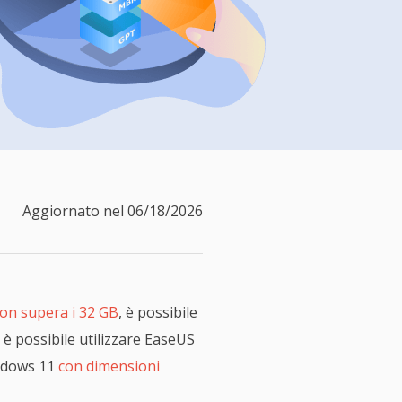
Video Downloader
ncellati da SSD
Scarica video/audio online
da Fotocamera
EaseUS VoiceWave
 Label di EaseUS Todo Backup
Cambia voce in tempo reale
Strumenti AI
Vocal Remover (Online)
Rimuovi le voci online gratis
Aggiornato nel 06/18/2026
on supera i 32 GB
, è possibile
 è possibile utilizzare EaseUS
indows 11
con dimensioni