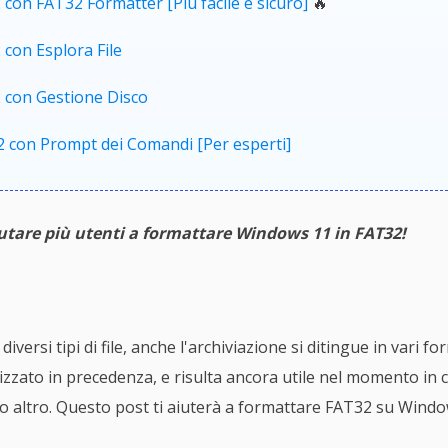
con FAT32 Formatter [Più facile e sicuro]
🔥
 con Esplora File
 con Gestione Disco
2 con Prompt dei Comandi [Per esperti]
iutare più utenti a formattare Windows 11 in FAT32!
ersi tipi di file, anche l'archiviazione si ditingue in vari fo
zzato in precedenza, e risulta ancora utile nel momento in c
nto altro. Questo post ti aiuterà a formattare FAT32 su Wind