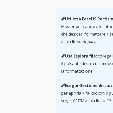
🧨Utilizza EaseUS Partiti
Master per caricare le infor
che desideri formattare > 
> fai clic
su Applica
.
🧨Usa Esplora file:
collega 
il pulsante destro del mous
la formattazione.
🧨Esegui Gestione disco:
c
per aprirla > fai clic con i
scegli
FAT32
> fai clic su
OK