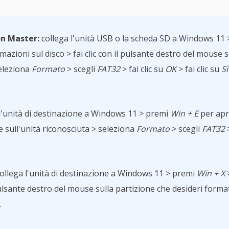
on Master:
collega l'unità USB o la scheda SD a Windows 11 
mazioni sul disco > fai clic con il pulsante destro del mouse s
seleziona
Formato
> scegli
FAT32
> fai clic su
OK
> fai clic su
Sì
l'unità di destinazione a Windows 11 > premi
Win + E
per apri
e sull'unità riconosciuta > seleziona
Formato
> scegli
FAT32
>
ollega l'unità di destinazione a Windows 11 > premi
Win + X
>
l pulsante destro del mouse sulla partizione che desideri form
.