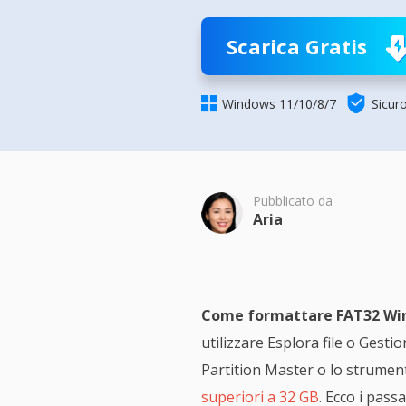
Più P
Scarica Gratis


Windows 11/10/8/7
Sicur
Pubblicato da
Aria
Come formattare FAT32 Wi
utilizzare Esplora file o Gesti
Partition Master o lo strume
superiori a 32 GB
. Ecco i pass