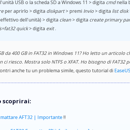
l'unità USB o la scheda SD a Windows 11 > digita
cmd
nella b
re
per aprirlo > digita
diskpart
> premi
Invio
> digita
list disk
effettivo dell'unità) > digita
clean
> digita
create primary par
s=fat32
quick
> digita
exit
.
 da 400 GB in FAT32 in Windows 11? Ho letto un articolo ch
non ci riesco. Mostra solo NTFS o XFAT. Ho bisogno di FAT32 pe
ontri anche tu un problema simile, questo tutorial di
EaseU
 scoprirai:
rmattare AFT32 | Importante
‼️