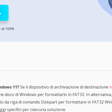
rodotti di Recupero
Recupero dati ca
MSPs Service
Data Recovery Services
Servizi di recupero dati professionale
Recupero Foto 
MSP Service
Servizio White
Exchange Recovery
o al 100%
Ripristino & riparazione di file EDB
Email Recovery
Recupero di Outlook email
MS SQL Recovery
Recupero per MS SQL database
ndows 11?
Se il dispositivo di archiviazione di destinazione
n
one disco di Windows per formattarlo in FAT32. In alternativa,
nto da riga di comando Diskpart per formattare in FAT32 W
aggi specifici per ciascuna soluzione.