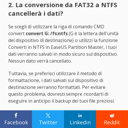
2. La conversione da FAT32 a NTFS
cancellerà i dati?
Se scegli di utilizzare la riga di comando CMD
convert
convert
G:
/fs:ntfs
(G è la lettera dell'unità
del dispositivo di destinazione) o utilizzi la funzione
Converti in NTFS in EaseUS Partition Master, i tuoi
dati verranno salvati in modo sicuro sul dispositivo.
Nessun dato verrà cancellato.
Tuttavia, se preferisci utilizzare il metodo di
formattazione, i dati salvati sul dispositivo di
destinazione verranno formattati. Per evitare
questo problema, dovresti sempre ricordarti di
eseguire in anticipo il backup dei tuoi file preziosi.
3. Come posso cambiare FAT32 in




NTFS senza perdere dati?
Facebook
Twitter
Linkedin
Reddit