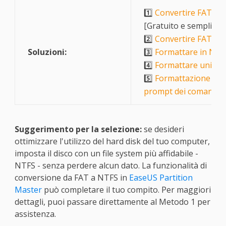
1️⃣
Convertire FAT32 i
[Gratuito e semplice]
2️⃣
Convertire FAT32 
Soluzioni:
3️⃣
Formattare in NTFS
4️⃣
Formattare unità 
5️⃣
Formattazione rapi
prompt dei comandi
Suggerimento per la selezione:
se desideri
ottimizzare l'utilizzo del hard disk del tuo computer,
imposta il disco con un file system più affidabile -
NTFS - senza perdere alcun dato. La funzionalità di
conversione da FAT a NTFS in
EaseUS Partition
Master
può completare il tuo compito. Per maggiori
dettagli, puoi passare direttamente al Metodo 1 per
assistenza.