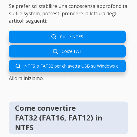
Se preferisci stabilire una conoscenza approfondita
su file system, potresti prendere la lettura degli
articoli seguenti:
Cos'è NTFS

Cos'è FAT

NTFS o FAT32 per chiavetta USB su Windows e

Allora iniziamo.
MAC
Come convertire
FAT32 (FAT16, FAT12) in
NTFS