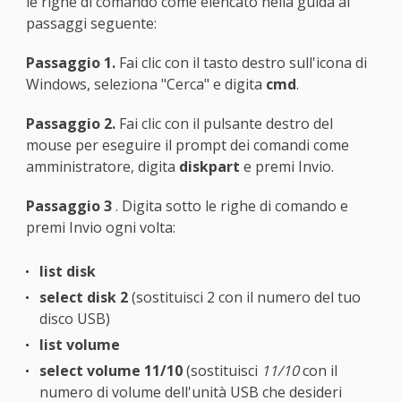
le righe di comando come elencato nella guida ai
passaggi seguente:
Passaggio 1.
Fai clic con il tasto destro sull'icona di
Windows, seleziona "Cerca" e digita
cmd
.
Passaggio 2.
Fai clic con il pulsante destro del
mouse per eseguire il prompt dei comandi come
amministratore, digita
diskpart
e premi Invio.
Passaggio 3
. Digita sotto le righe di comando e
premi Invio ogni volta:
list disk
select disk 2
(sostituisci 2 con il numero del tuo
disco USB)
list volume
select volume 11/10
(sostituisci
11/10
con il
numero di volume dell'unità USB che desideri