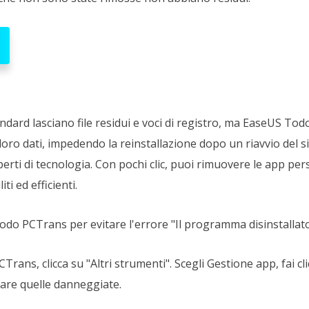
andard lasciano file residui e voci di registro, ma EaseUS Tod
 loro dati, impedendo la reinstallazione dopo un riavvio del s
perti di tecnologia. Con pochi clic, puoi rimuovere le app p
ti ed efficienti.
do PCTrans per evitare l'errore "Il programma disinstallato
rans, clicca su "Altri strumenti". Scegli
Gestione app, fai cli
rare quelle danneggiate.