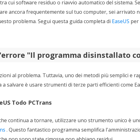
, tra cui software residuo o riavvio automatico del sistema. 
pare ancora frequentemente sul tuo computer, sei arrivato n
uesto problema. Segui questa guida completa di
EaseUS
per 
'errore "Il programma disinstallato c
zioni al problema. Tuttavia, uno dei metodi più semplici e ra
a salvare è usare strumenti di terze parti efficienti come 
aseUS Todo PCTrans
e continua a tornare, utilizzare uno strumento unico è uno 
ns
. Questo fantastico programma semplifica l'amministrazio
i che non sono state rimosse non abbiano residui.