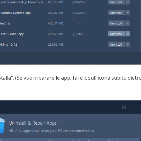
stalla". (Se vuoi riparare le app, fai clic sull'icona subito dietr