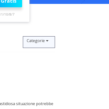
 Gratis
Video Downloader
ncellati da SSD
Scarica video/audio online
11/10/8/7
da Fotocamera
EaseUS VoiceWave
 Label di EaseUS Todo Backup
Cambia voce in tempo reale
Strumenti AI
Categorie
Vocal Remover (Online)
Rimuovi le voci online gratis
astidiosa situazione potrebbe