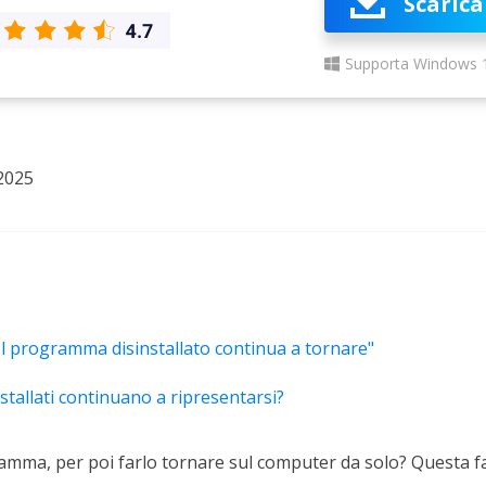
Scarica
rodotti di Recupero
Recupero dati ca
MSPs Service
Data Recovery Services
Supporta Windows 
Servizi di recupero dati professionale
Recupero Foto 
MSP Service
Servizio White
Exchange Recovery
Ripristino & riparazione di file EDB
2025
Email Recovery
Recupero di Outlook email
MS SQL Recovery
Recupero per MS SQL database
Il programma disinstallato continua a tornare"
tallati continuano a ripresentarsi?
ramma, per poi farlo tornare sul computer da solo? Questa f