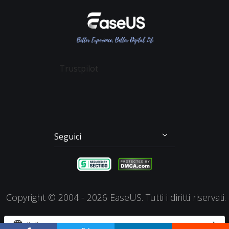
Recupero File Cancellati
Data Recovery Wizard
Affiliato
Contratto di Licenza
Recupero Dati Scheda SD
Partition Master
Mio Conto
Termini & Condizioni
Recupero dei File su Mac
Todo Backup
Sconto Education
Backup & Ripristino
Disk Copy
Trustpilot
Gestione Partizioni
Todo PCTrans
Disco di Emergenza
Video Downloader
Clonazione di Disco
RecExperts
Seguici




Copyright ©
2004 - 2026
EaseUS. Tutti i diritti riservati.


Italiano