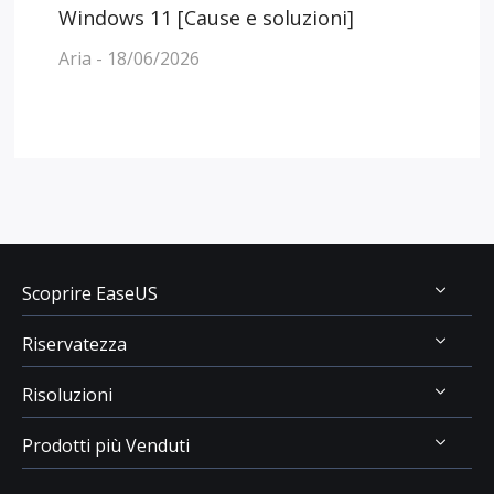
Windows 11 [Cause e soluzioni]
Aria - 18/06/2026
Scoprire EaseUS
Riservatezza
Chi Siamo
Risoluzioni
Recensioni & Premi
Disinstallazione
Contatta EaseUS
Prodotti più Venduti
Politica di Rimborso
Recupero Dati USB
Rivenditore
Politica sulla Riservatezza