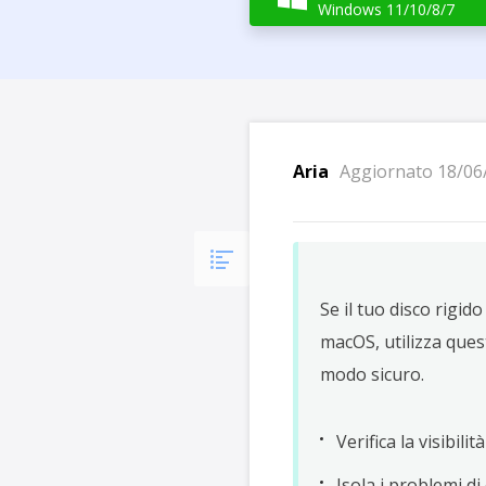
Più P
Windows 11/10/8/7
Aria
Aggiornato 18/06
Se il tuo disco rigid
macOS, utilizza ques
modo sicuro.
Verifica la visibili
Isola i problemi d