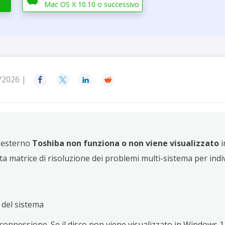
rodotti di Recupero
Mac OS X 10.10 o successivo
Recupero dati ca
MSPs Service
Data Recovery Services
Servizi di recupero dati professionale
Recupero Foto 
MSP Service
Servizio White
Exchange Recovery
Ripristino & riparazione di file EDB
/2026 |




Email Recovery
Recupero di Outlook email
MS SQL Recovery
Recupero per MS SQL database
o esterno
Toshiba non funziona o non viene visualizzato
i
ta matrice di risoluzione dei problemi multi-sistema per indi
tà del sistema
i connessione. Se il disco non viene visualizzato in Windows 