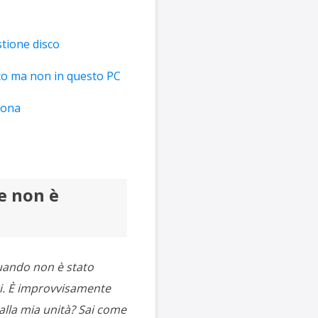
stione disco
sco ma non in questo PC
iona
e non è
quando non è stato
ti. È improvvisamente
alla mia unità? Sai come