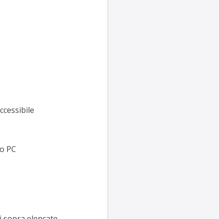
ccessibile
to PC
i sopra elencate.