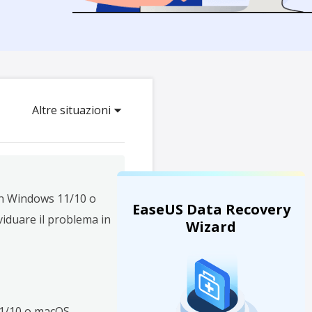
Video Downloader
ncellati da SSD
Scarica video/audio online
da Fotocamera
EaseUS VoiceWave
 Label di EaseUS Todo Backup
Cambia voce in tempo reale
Strumenti AI
Altre situazioni
Vocal Remover (Online)
Rimuovi le voci online gratis
n Windows 11/10 o
EaseUS Data Recovery
viduare il problema in
Wizard
11/10 o macOS,