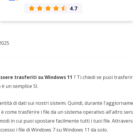
rodotti di Recupero
Recupero dati ca
MSPs Service
Data Recovery Services
Servizi di recupero dati professionale
Recupero Foto 
MSP Service
Servizio White
Exchange Recovery
Ripristino & riparazione di file EDB
2025
Email Recovery
Recupero di Outlook email
MS SQL Recovery
essere trasferiti su Windows 11
?
Ti chiedi se puoi trasferir
Recupero per MS SQL database
 è un semplice SI.
à di dati sui nostri sistemi. Quindi, durante l'aggiornament
è come trasferire i file da un sistema operativo all'altro se
 modi in cui puoi spostare facilmente tutti i tuoi file. Attrave
uccesso i file di Windows 7 su Windows 11 da solo.