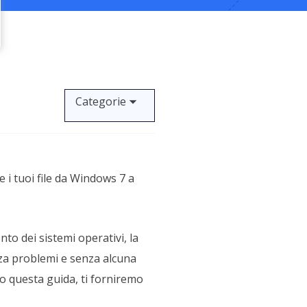
Video Downloader
ncellati da SSD
Scarica video/audio online
da Fotocamera
EaseUS VoiceWave
 Label di EaseUS Todo Backup
Cambia voce in tempo reale
Categorie
Strumenti AI
Vocal Remover (Online)
Rimuovi le voci online gratis
e i tuoi file da Windows 7 a
o dei sistemi operativi, la
nza problemi e senza alcuna
rso questa guida, ti forniremo