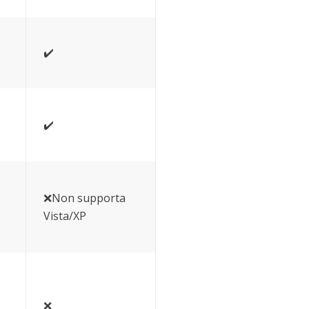
✔️
✔️
❌Non supporta
Vista/XP
❌