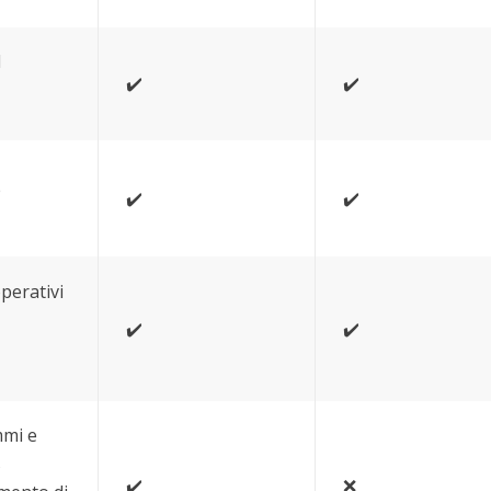
l
✔️
✔️
e
✔️
✔️
operativi
✔️
✔️
mmi e
s
✔️
❌