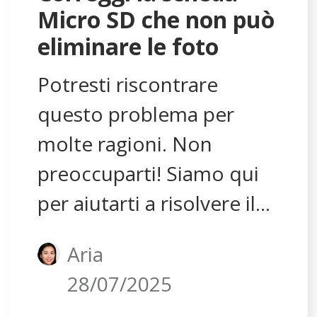
problema delle immagini
Micro SD che non può
mancanti.
eliminare le foto
Potresti riscontrare
questo problema per
molte ragioni. Non
preoccuparti! Siamo qui
per aiutarti a risolvere il
problema della tua
Aria
scheda Micro SD e
28/07/2025
consentirti di eliminare le