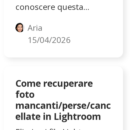
conoscere questa
pagina. Puoi conoscere
Aria
la posizione dei file
15/04/2026
temporanei di
Photoshop e se è sicuro
eliminare i file
temporanei di
Come recuperare
Photoshop su Windows
foto
10. Quindi, puoi
mancanti/perse/canc
ellate in Lightroom
eliminare facilmente i file
temporanei di