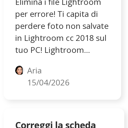
Elimina i file Lightroom
Photoshop.
per errore! Ti capita di
perdere foto non salvate
in Lightroom cc 2018 sul
tuo PC! Lightroom
ritiene che manchino le
Aria
mie foto. Segui questo
15/04/2026
articolo e ottieni metodi
rapidi per recuperare le
foto mancanti in
Lightroom e risolvere il
Correggi la scheda