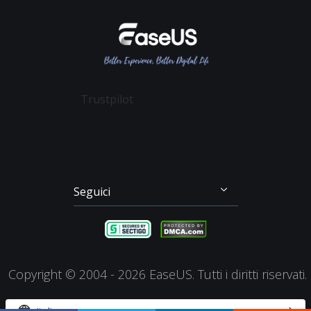
Politica sulla Riservatezza
Recupero File Cancellati
Data Recovery Wizard
Affiliato
Contratto di Licenza
Recupero Dati Scheda SD
Partition Master
Mio Conto
Termini & Condizioni
Recupero dei File su Mac
Todo Backup
Sconto Education
Backup & Ripristino
Disk Copy
Trustpilot
Gestione Partizioni
Todo PCTrans
Disco di Emergenza
Video Downloader
Clonazione di Disco
RecExperts
Seguici




Copyright ©
2004 - 2026
EaseUS. Tutti i diritti riservati.