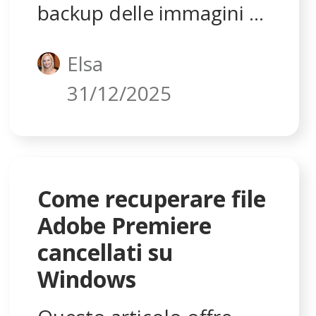
backup delle immagini o
di altri file essenziali sulla
Elsa
scheda SD, puoi
31/12/2025
utilizzare un software di
recupero dati di terze
parti per recuperare i
tuoi dati da una scheda
Come recuperare file
SD formattata come
Adobe Premiere
memoria interna dei
cancellati su
Windows
dispositivi DJI.