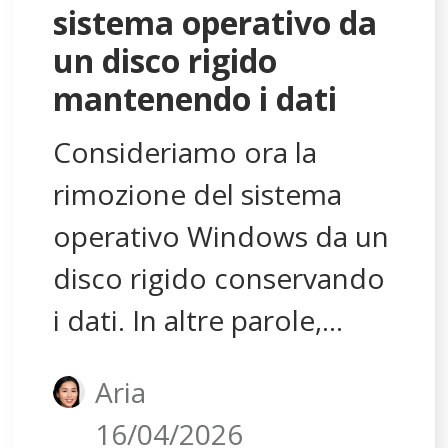
sistema operativo da
un disco rigido
mantenendo i dati
Consideriamo ora la
rimozione del sistema
operativo Windows da un
disco rigido conservando
i dati. In altre parole,
senza formattarlo. Sono
Aria
anche i metodi per
16/04/2026
rimuovere e disinstallare