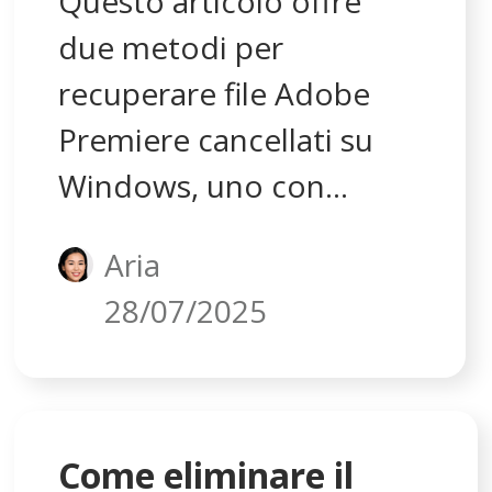
Questo articolo offre
due metodi per
recuperare file Adobe
Premiere cancellati su
Windows, uno con
software e uno senza. Se
Aria
hai lo stesso problema,
28/07/2025
puoi trovare le soluzioni
per risolverlo.
Come eliminare il