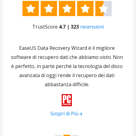





TrustScore
4.7 | 323
recensioni
e
EaseUS Data Recovery Wizard è il migliore
 per
software di recupero dati che abbiamo visto. Non
re
ti
è perfetto, in parte perché la tecnologia del disco
s
avanzata di oggi rende il recupero dei dati
forni
abbastanza difficile.
tra
f

Scopri di Più