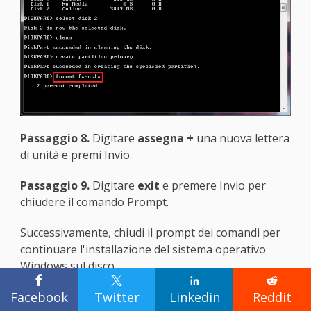
Passaggio 8.
Digitare
assegna +
una nuova lettera
di unità
e premi Invio.
Passaggio 9.
Digitare
exit
e premere Invio per
chiudere il comando Prompt.
Successivamente, chiudi il prompt dei comandi per
continuare l'installazione del sistema operativo
Windows sul disco.




Correzione 4. Formattazione della
Facebook
Twitter
Linkedin
Reddit