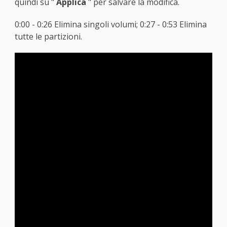
quindi su "
Applica
" per salvare la modifica.
0:00 - 0:26 Elimina singoli volumi; 0:27 - 0:53 Elimina
tutte le partizioni.