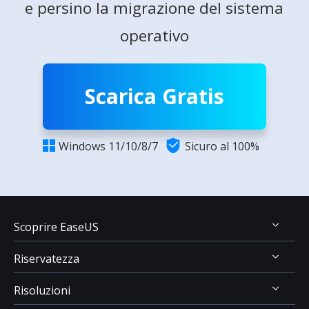
e persino la migrazione del sistema
operativo
Scarica Gratis

Windows 11/10/8/7
Sicuro al 100%

Scoprire EaseUS
Riservatezza
Chi Siamo
Risoluzioni
Recensioni & Premi
Disinstallazione