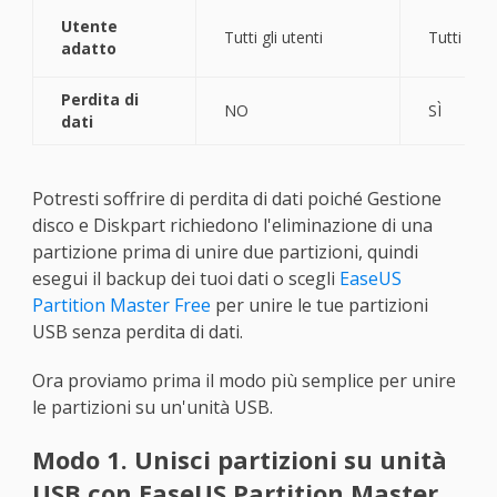
Utente
Tutti gli utenti
Tutti gli u
adatto
Perdita di
NO
SÌ
dati
Potresti soffrire di perdita di dati poiché Gestione
disco e Diskpart richiedono l'eliminazione di una
partizione prima di unire due partizioni, quindi
esegui il backup dei tuoi dati o scegli
EaseUS
Partition Master Free
per unire le tue partizioni
USB senza perdita di dati.
Ora proviamo prima il modo più semplice per unire
le partizioni su un'unità USB.
Modo 1. Unisci partizioni su unità
USB con EaseUS Partition Master