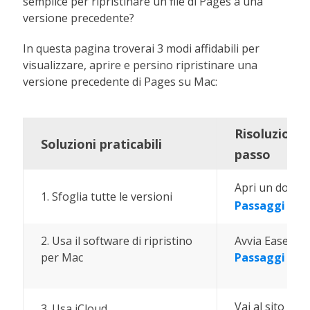
semplice per ripristinare un file di Pages a una
versione precedente?
In questa pagina troverai 3 modi affidabili per
visualizzare, aprire e persino ripristinare una
versione precedente di Pages su Mac:
Risoluzione
Soluzioni praticabili
passo
Apri un docume
1. Sfoglia tutte le versioni
Passaggi com
2. Usa il software di ripristino
Avvia EaseUS D
per Mac
Passaggi com
Vai al sito Web
3. Usa iCloud