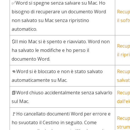
✅Word si spegne senza salvare su Mac. Ho
bisogno di recuperare un documento Word
Recup
non salvato su Mac senza ripristino
il sof
automatico.
🔃Il mio Mac si è spento e riavviato. Word non
Recup
ha salvato le modifiche e ho perso il
il rip
documento Word.
👊Word si è bloccato e non è stato salvato
Recup
automaticamente su Mac.
salva
📗Word chiuso accidentalmente senza salvarlo
Recup
sul Mac.
dall'
🚩Ho cancellato documenti Word per errore e
Recup
ho svuotato il Cestino in seguito. Come
strum