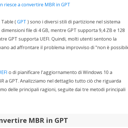
rodotti di Recupero
n riesce a convertire MBR in GPT
Recupero dati ca
MSPs Service
Data Recovery Services
Servizi di recupero dati professionale
Recupero Foto 
 Table (
GPT
) sono i diversi stili di partizione nel sistema
MSP Service
Servizio White
dimensioni file di 4 GB, mentre GPT supporta 9,4 ZB e 128
Exchange Recovery
Ripristino & riparazione di file EDB
tre GPT supporta UEFI. Quindi, molti utenti sentono la
vano ad affrontare il problema improvviso di "non è possibil
Email Recovery
Recupero di Outlook email
MS SQL Recovery
UEFI
o di pianificare l'aggiornamento di Windows 10 a
Recupero per MS SQL database
R a GPT. Analizziamo nel dettaglio tutto ciò che riguarda
o delle principali ragioni, seguite dai tre metodi principali
onvertire MBR in GPT