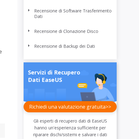
Video Downloader
ncellati da SSD
Scarica video/audio online
Recensione di Software Trasferimento
Dati
da Fotocamera
EaseUS VoiceWave
Recensione di Clonazione Disco
 Label di EaseUS Todo Backup
Cambia voce in tempo reale
Recensione di Backup dei Dati
Strumenti AI
e
Vocal Remover (Online)
Rimuovi le voci online gratis
Servizi di Recupero
Dati EaseUS
Richiedi una valutazione gratuita>>
Gli esperti di recupero dati di EaseUS
hanno un'esperienza sufficiente per
riparare dischi/sistemi e salvare i dati