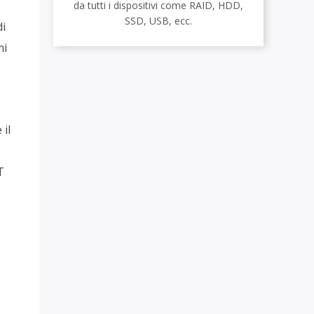
da tutti i dispositivi come RAID, HDD,
SSD, USB, ecc.
di
mi
il
T