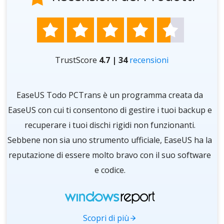





TrustScore
4.7 | 34
recensioni
re
EaseUS Todo PCTrans è un programma creata da
O
i
EaseUS con cui ti consentono di gestire i tuoi backup e
d
ra
recuperare i tuoi dischi rigidi non funzionanti.
 a
Sebbene non sia uno strumento ufficiale, EaseUS ha la
in
reputazione di essere molto bravo con il suo software
e codice.
im
Scopri di più