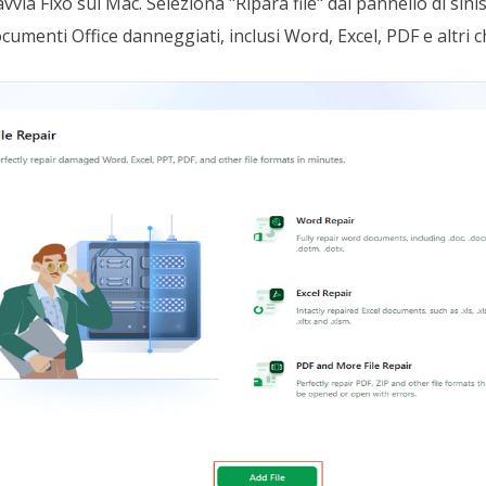
vvia Fixo sul Mac. Seleziona "Ripara file" dal pannello di sinis
ocumenti Office danneggiati, inclusi Word, Excel, PDF e altri c