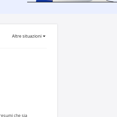
Video Downloader
ncellati da SSD
Scarica video/audio online
da Fotocamera
EaseUS VoiceWave
 Label di EaseUS Todo Backup
Cambia voce in tempo reale
Altre situazioni
Strumenti AI
Vocal Remover (Online)
Rimuovi le voci online gratis
resumi che sia