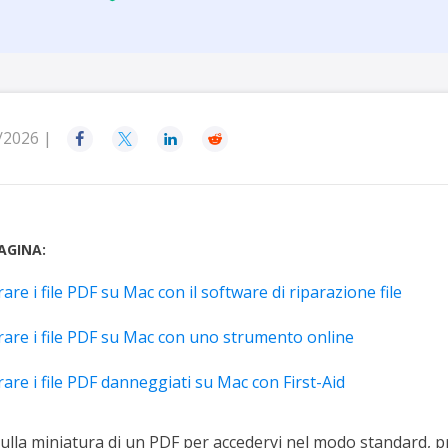
rodotti di Recupero
Recupero dati ca
MSPs Service
Data Recovery Services
Servizi di recupero dati professionale
Recupero Foto 
MSP Service
Servizio White
Exchange Recovery
Ripristino & riparazione di file EDB
/2026 |




Email Recovery
Recupero di Outlook email
MS SQL Recovery
AGINA:
Recupero per MS SQL database
are i file PDF su Mac con il software di riparazione file
rare i file PDF su Mac con uno strumento online
are i file PDF danneggiati su Mac con First-Aid
sulla miniatura di un PDF per accedervi nel modo standard, p