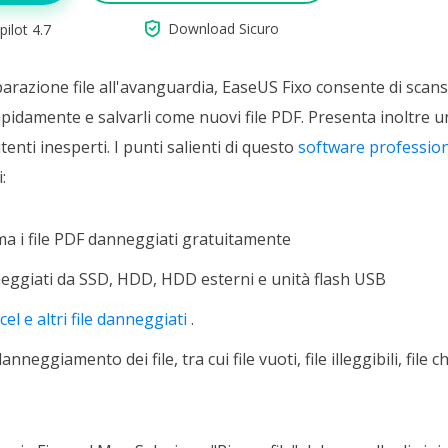

Download Sicuro
pilot 4.7
parazione file all'avanguardia, EaseUS Fixo consente di scans
apidamente e salvarli come nuovi file PDF. Presenta inoltre u
utenti inesperti. I punti salienti di questo
software professiona
:
ma i file PDF danneggiati gratuitamente
nneggiati da SSD, HDD, HDD esterni e unità flash USB
cel e altri file danneggiati
.
danneggiamento dei file, tra cui file vuoti, file illeggibili, fi