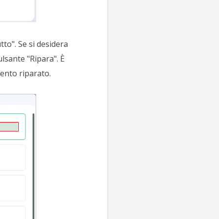
tto". Se si desidera
lsante "Ripara". È
mento riparato.