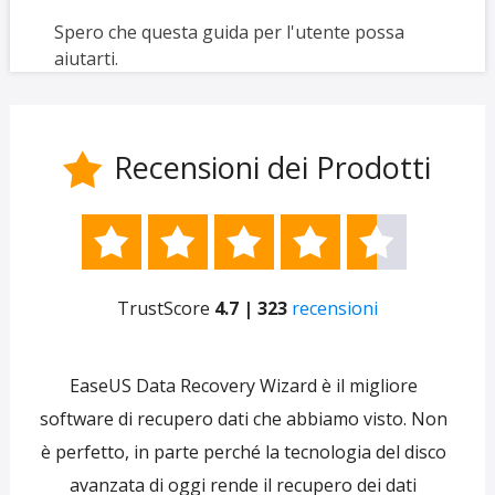
Spero che questa guida per l'utente possa
aiutarti.
Recensioni dei Prodotti






TrustScore
4.7 | 323
recensioni
e
EaseUS Data Recovery Wizard è il migliore
 per
software di recupero dati che abbiamo visto. Non
re
ti
è perfetto, in parte perché la tecnologia del disco
s
avanzata di oggi rende il recupero dei dati
forni